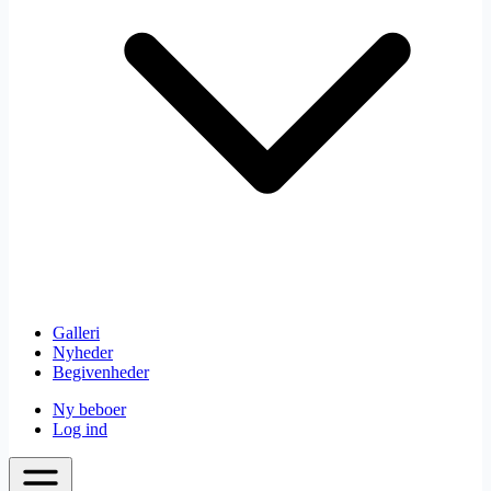
Galleri
Nyheder
Begivenheder
Ny beboer
Log ind